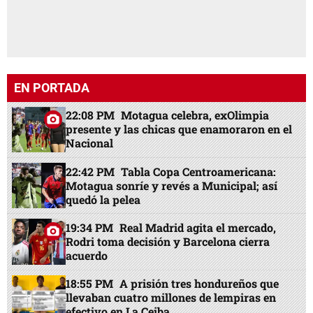
EN PORTADA
22:08 PM
Motagua celebra, exOlimpia
presente y las chicas que enamoraron en el
Nacional
22:42 PM
Tabla Copa Centroamericana:
Motagua sonríe y revés a Municipal; así
quedó la pelea
19:34 PM
Real Madrid agita el mercado,
Rodri toma decisión y Barcelona cierra
acuerdo
18:55 PM
A prisión tres hondureños que
llevaban cuatro millones de lempiras en
efectivo en La Ceiba