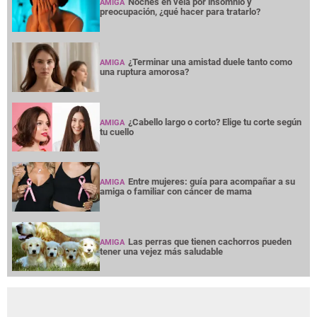
Noches en vela por insomnio y
AMIGA
preocupación, ¿qué hacer para tratarlo?
¿Terminar una amistad duele tanto como
AMIGA
una ruptura amorosa?
¿Cabello largo o corto? Elige tu corte según
AMIGA
tu cuello
Entre mujeres: guía para acompañar a su
AMIGA
amiga o familiar con cáncer de mama
Las perras que tienen cachorros pueden
AMIGA
tener una vejez más saludable