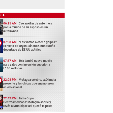
ADA
06:15 AM
Cae auxiliar de enfermera
por la muerte de su esposo en un
autolavado
07:58 AM
“Les vamos a caer a golpes”:
El relato de Bryan Sánchez, hondureño
deportado de EE UU a África
07:57 AM
Tela tendrá nuevo muelle
para yates con inversión superior a
L100 millones
22:08 PM
Motagua celebra, exOlimpia
presente y las chicas que enamoraron
en el Nacional
22:42 PM
Tabla Copa
Centroamericana: Motagua sonríe y
revés a Municipal; así quedó la pelea