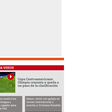
SA VIDEOS
Copa Centroamericana:
Olimpia remonta y queda a
un paso de la clasificación
ez revela tres
Messi volvió con golazo en
Motagua y
torneo internacional y
 jugador para
acecha a Cristiano Ronaldo
te FAS