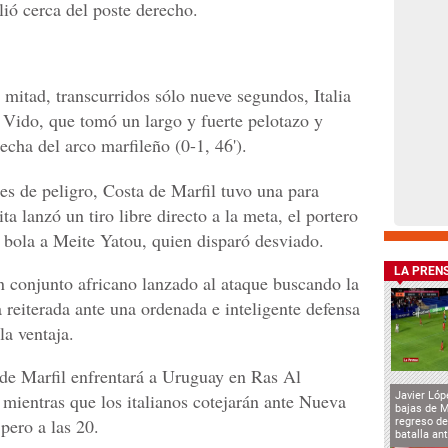
alió cerca del poste derecho.
mitad, transcurridos sólo nueve segundos, Italia
a Vido, que tomó un largo y fuerte pelotazo y
echa del arco marfileño (0-1, 46').
es de peligro, Costa de Marfil tuvo una para
a lanzó un tiro libre directo a la meta, el portero
a bola a Meite Yatou, quien disparó desviado.
LA PREN
un conjunto africano lanzado al ataque buscando la
reiterada ante una ordenada e inteligente defensa
la ventaja.
e Marfil enfrentará a Uruguay en Ras Al
 mientras que los italianos cotejarán ante Nueva
Javier Lóp
bajas de 
pero a las 20.
regreso de
batalla an