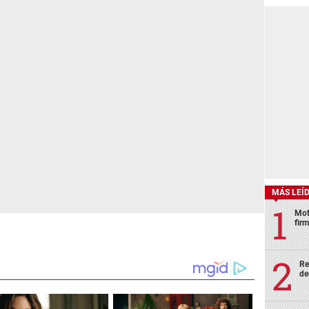
MÁS LEÍ
Mot
fir
Re
de