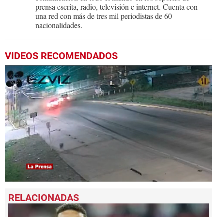
prensa escrita, radio, televisión e internet. Cuenta con
una red con más de tres mil periodistas de 60
nacionalidades.
VIDEOS RECOMENDADOS
0
seconds
of
26
seconds