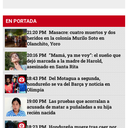
EN PORTADA
21:20 PM
Masacre: cuatro muertos y dos
heridos en la colonia Murilo Soto en
Olanchito, Yoro
20:16 PM
“Mamá, ya me voy”: el sueño que
dejó marcada a la madre de Harold,
asesinado en Santa Rita
18:43 PM
Del Motagua a segunda,
hondureño se va del Barça y noticia en
Olimpia
19:00 PM
Las pruebas que acorralan a
acusada de matar a puñaladas a su hija
recién nacida
18:23 PM
Hondureña muere tras caer por