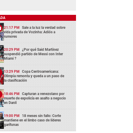
ADA
21:17 PM
Sale a la luz la verdad sobre
vida privada de Vozinha: Adiós a
rumores
20:29 PM
¿Por qué Said Martínez
suspendió partido de Messi con Inter
Miami ?
13:29 PM
Copa Centroamericana:
Olimpia remonta y queda a un paso de
la clasificación
18:46 PM
Capturan a venezolano por
muerte de expolicía en asalto a negocio
en Danlí
19:00 PM
18 meses sin fallo: Corte
mantiene en el limbo caso de líderes
garífunas