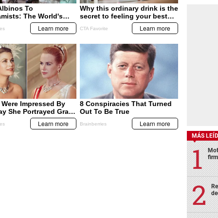
MÁS LEÍ
Mot
fir
Re
de