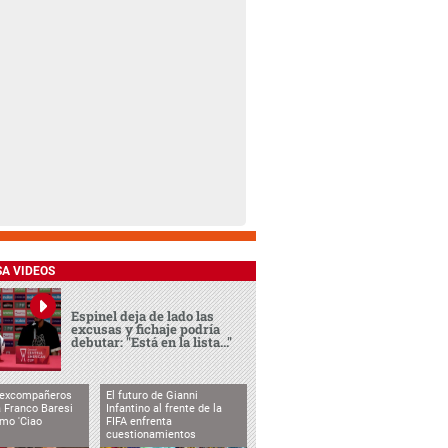
SA VIDEOS
Espinel deja de lado las
excusas y fichaje podría
debutar: "Está en la lista..."
 excompañeros
El futuro de Gianni
 Franco Baresi
Infantino al frente de la
imo 'Ciao
FIFA enfrenta
cuestionamientos