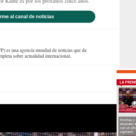
or Kanté es por los próximos cinco años.
rme al canal de noticias
) es una agencia mundial de noticias que da
mpleta sobre actualidad internacional.
LA PREN
Hinchas y
despiden a
con un últ
capitano'