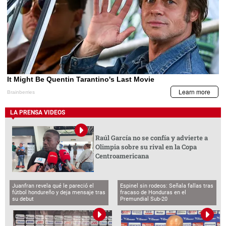
LA PRENSA VIDEOS
Raúl García no se confía y advierte a
Olimpia sobre su rival en la Copa
Centroamericana
Juanfran revela qué le pareció el
Espinel sin rodeos: Señala fallas tras
fútbol hondureño y deja mensaje tras
fracaso de Honduras en el
su debut
Premundial Sub-20