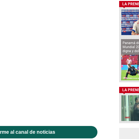
LA PREN
Panamá di
Mundial 2
digna y do
LA PREN
rme al canal de noticias