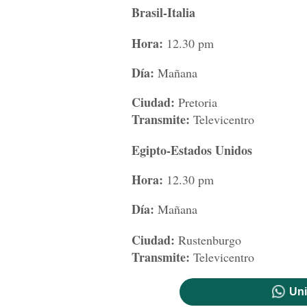
Brasil-Italia
Hora:
12.30 pm
Día:
Mañana
Ciudad:
Pretoria
Transmite:
Televicentro
Egipto-Estados Unidos
Hora:
12.30 pm
Día:
Mañana
Ciudad:
Rustenburgo
Transmite:
Televicentro
Uni