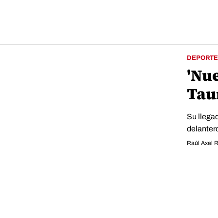
DEPORTE
'Nue
Tau
Su llegad
delanter
Raúl Axel 