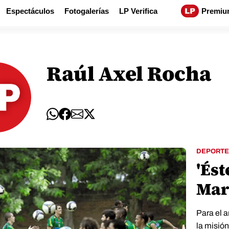
Espectáculos
Fotogalerías
LP Verifica
Premiu
Raúl Axel Rocha
DEPORTE
'És
Mar
Para el 
la misión