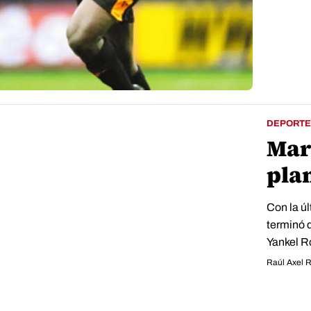
DEPORTE
Mar
plan
Con la ú
terminó d
Yankel Ro
Raúl Axel 