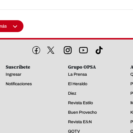
más
Suscríbete
Grupo OPSA
A
Ingresar
La Prensa
Q
Notificaciones
El Heraldo
P
Diez
P
Revista Estilo
M
Buen Provecho
K
Revista E&N
P
GOTV
C