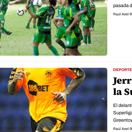
pasada do
Raúl Axel 
DEPORTE
Jerr
la 
El delant
Superlig
Greentow
Raúl Axel 