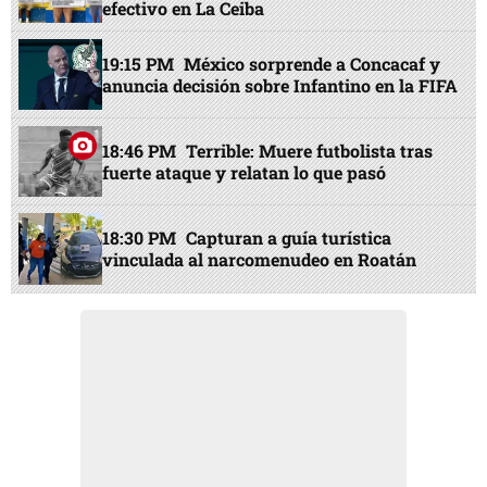
efectivo en La Ceiba
19:15 PM
México sorprende a Concacaf y
anuncia decisión sobre Infantino en la FIFA
18:46 PM
Terrible: Muere futbolista tras
fuerte ataque y relatan lo que pasó
18:30 PM
Capturan a guía turística
vinculada al narcomenudeo en Roatán