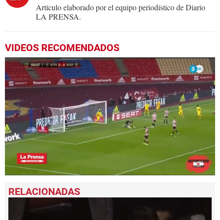
Artículo elaborado por el equipo periodístico de Diario
LA PRENSA.
VIDEOS RECOMENDADOS
0
seconds
of
2
minutes,
22