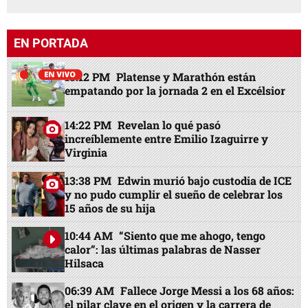
EN PORTADA
13:12 PM
Platense y Marathón están
empatando por la jornada 2 en el Excélsior
14:22 PM
Revelan lo qué pasó
increíblemente entre Emilio Izaguirre y
Virginia
13:38 PM
Edwin murió bajo custodia de ICE
y no pudo cumplir el sueño de celebrar los
15 años de su hija
10:44 AM
“Siento que me ahogo, tengo
calor”: las últimas palabras de Nasser
Hilsaca
06:39 AM
Fallece Jorge Messi a los 68 años:
el pilar clave en el origen y la carrera de