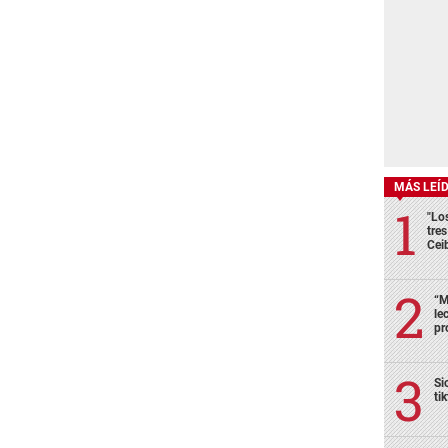
MÁS LEÍ
"Lo
tre
Cei
“M
le
pr
Si
ti