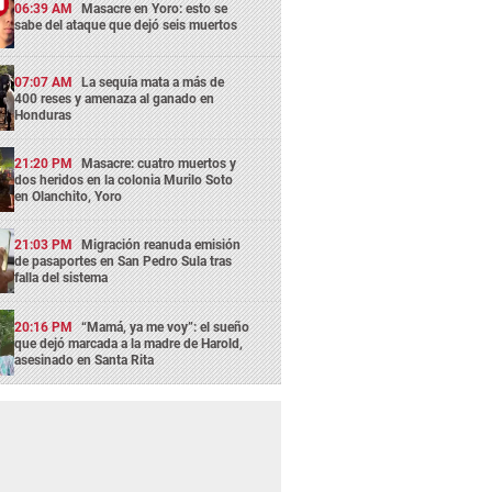
06:39 AM
Masacre en Yoro: esto se
sabe del ataque que dejó seis muertos
07:07 AM
La sequía mata a más de
400 reses y amenaza al ganado en
Honduras
21:20 PM
Masacre: cuatro muertos y
dos heridos en la colonia Murilo Soto
en Olanchito, Yoro
21:03 PM
Migración reanuda emisión
de pasaportes en San Pedro Sula tras
falla del sistema
20:16 PM
“Mamá, ya me voy”: el sueño
que dejó marcada a la madre de Harold,
asesinado en Santa Rita