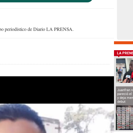
uipo periodístico de Diario LA PRENSA.
LA PREN
Juanfran r
pareció el
y deja men
debut