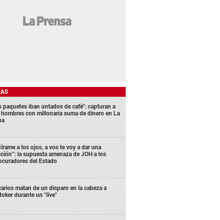
DAS
s paquetes iban untados de café": capturan a
s hombres con millonaria suma de dinero en La
ba
írame a los ojos, a vos te voy a dar una
cción”: la supuesta amenaza de JOH a los
ocuradores del Estado
carios matan de un disparo en la cabeza a
ktoker durante un "live"