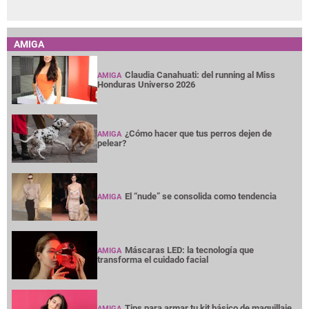
AMIGA
Claudia Canahuati: del running al Miss
AMIGA
Honduras Universo 2026
¿Cómo hacer que tus perros dejen de
AMIGA
pelear?
El “nude” se consolida como tendencia
AMIGA
Máscaras LED: la tecnología que
AMIGA
transforma el cuidado facial
Tips para armar tu kit básico de maquillaje
AMIGA