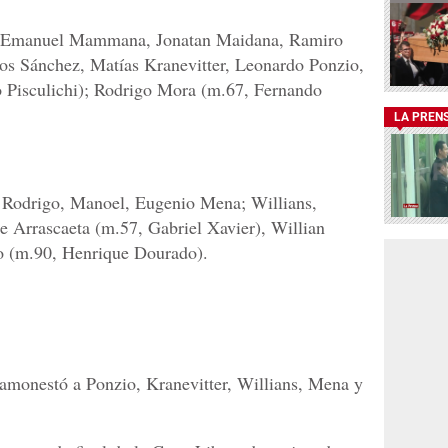
 Emanuel Mammana, Jonatan Maidana, Ramiro
os Sánchez, Matías Kranevitter, Leonardo Ponzio,
 Pisculichi); Rodrigo Mora (m.67, Fernando
LA PREN
Rodrigo, Manoel, Eugenio Mena; Willians,
 Arrascaeta (m.57, Gabriel Xavier), Willian
o (m.90, Henrique Dourado).
amonestó a Ponzio, Kranevitter, Willians, Mena y