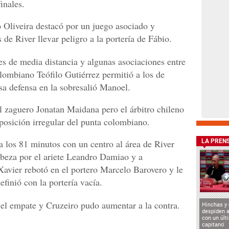
inales.
Oliveira destacó por un juego asociado y
de River llevar peligro a la portería de Fábio.
es de media distancia y algunas asociaciones entre
lombiano Teófilo Gutiérrez permitió a los de
a defensa en la sobresalió Manoel.
l zaguero Jonatan Maidana pero el árbitro chileno
posición irregular del punta colombiano.
 a los 81 minutos con un centro al área de River
LA PREN
abeza por el ariete Leandro Damiao y a
Xavier rebotó en el portero Marcelo Barovero y le
finió con la portería vacía.
 el empate y Cruzeiro pudo aumentar a la contra.
Hinchas y
despiden a
con un últ
capitano'