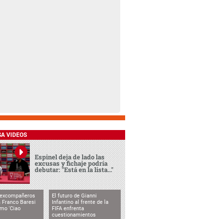
SA VIDEOS
Espinel deja de lado las
excusas y fichaje podría
debutar: "Está en la lista..."
 excompañeros
El futuro de Gianni
 Franco Baresi
Infantino al frente de la
imo 'Ciao
FIFA enfrenta
cuestionamientos