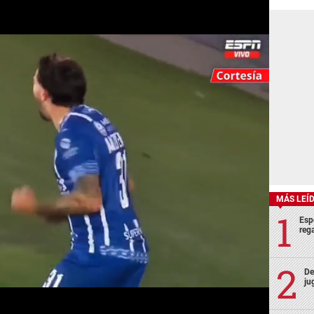
MÁS LEÍ
Esp
rega
De
ju