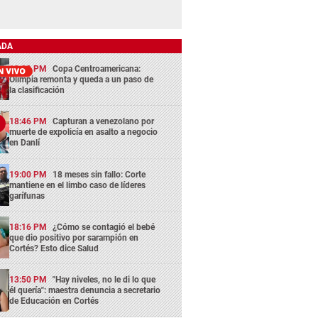
ADA
13:29 PM
Copa Centroamericana:
Olimpia remonta y queda a un paso de
la clasificación
18:46 PM
Capturan a venezolano por
muerte de expolicía en asalto a negocio
en Danlí
19:00 PM
18 meses sin fallo: Corte
mantiene en el limbo caso de líderes
garífunas
18:16 PM
¿Cómo se contagió el bebé
que dio positivo por sarampión en
Cortés? Esto dice Salud
13:50 PM
"Hay niveles, no le di lo que
él quería": maestra denuncia a secretario
de Educación en Cortés