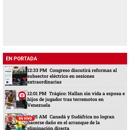
EN PORTADA
12:33 PM
Congreso discutirá reformas al
subsector eléctrico en sesiones
extraordinarias
12:01 PM
Trágico: Hallan sin vida a esposa e
hijos de jugador tras terremotos en
Venezuela
11:05 AM
Canadá y Sudáfrica no logran
hacerse daño en el arranque de la
eliminación directa