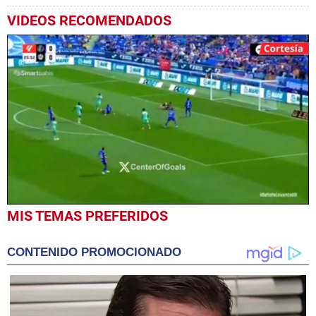
VIDEOS RECOMENDADOS
0
MIS TEMAS PREFERIDOS
seconds
of
25
CONTENIDO PROMOCIONADO
seconds