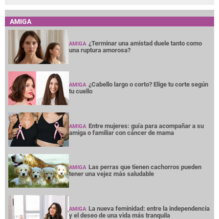
AMIGA
¿Terminar una amistad duele tanto como
AMIGA
una ruptura amorosa?
¿Cabello largo o corto? Elige tu corte según
AMIGA
tu cuello
Entre mujeres: guía para acompañar a su
AMIGA
amiga o familiar con cáncer de mama
Las perras que tienen cachorros pueden
AMIGA
tener una vejez más saludable
La nueva feminidad: entre la independencia
AMIGA
y el deseo de una vida más tranquila