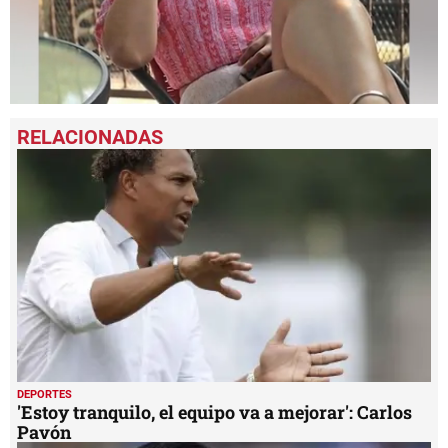
0
seconds
of
1
minute,
40
seconds
DEPORTES
'Estoy tranquilo, el equipo va a mejorar': Carlos
Pavón