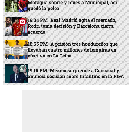
Motagua sonríe y revés a Municipal; así
quedó la pelea
19:34 PM
Real Madrid agita el mercado,
Rodri toma decisión y Barcelona cierra
acuerdo
18:55 PM
A prisión tres hondureños que
llevaban cuatro millones de lempiras en
efectivo en La Ceiba
19:15 PM
México sorprende a Concacaf y
anuncia decisión sobre Infantino en la FIFA