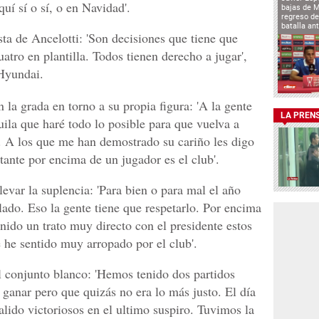
quí sí o sí, o en Navidad'.
bajas de 
regreso de
batalla an
sta de Ancelotti: 'Son decisiones que tiene que
atro en plantilla. Todos tienen derecho a jugar',
 Hyundai.
la grada en torno a su propia figura: 'A la gente
LA PREN
uila que haré todo lo posible para que vuelva a
n. A los que me han demostrado su cariño les digo
tante por encima de un jugador es el club'.
evar la suplencia: 'Para bien o para mal el año
lado. Eso la gente tiene que respetarlo. Por encima
nido un trato muy directo con el presidente estos
e sentido muy arropado por el club'.
 conjunto blanco: 'Hemos tenido dos partidos
anar pero que quizás no era lo más justo. El día
lido victoriosos en el ultimo suspiro. Tuvimos la