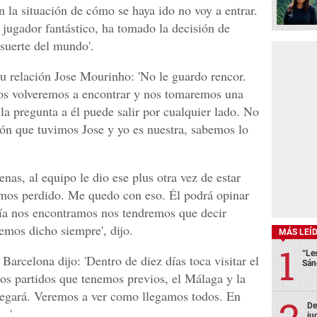
n la situación de cómo se haya ido no voy a entrar.
jugador fantástico, ha tomado la decisión de
 suerte del mundo'.
 su relación Jose Mourinho: 'No le guardo rencor.
os volveremos a encontrar y nos tomaremos una
la pregunta a él puede salir por cualquier lado. No
ión que tuvimos Jose y yo es nuestra, sabemos lo
nas, al equipo le dio ese plus otra vez de estar
amos perdido. Me quedo con eso. Él podrá opinar
día nos encontramos nos tendremos que decir
mos dicho siempre', dijo.
MÁS LEÍ
“Le
 Barcelona dijo: 'Dentro de diez días toca visitar el
Sán
s partidos que tenemos previos, el Málaga y la
llegará. Veremos a ver como llegamos todos. En
De
..'.
ju