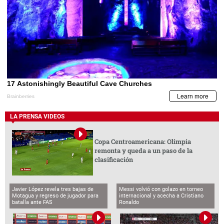
LA PRENSA VIDEOS
Copa Centroamericana: Olimpia
remonta y queda a un paso de la
clasificación
Javier López revela tres bajas de
Messi volvió con golazo en torneo
Motagua y regreso de jugador para
internacional y acecha a Cristiano
batalla ante FAS
Ronaldo