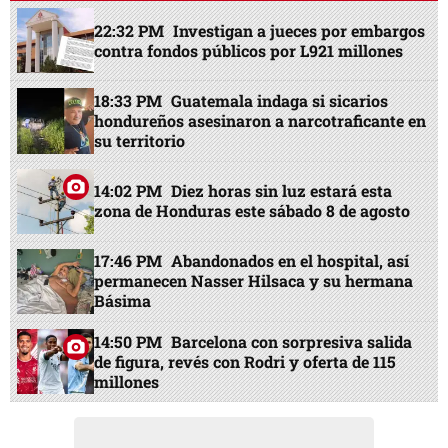
22:32 PM
Investigan a jueces por embargos
contra fondos públicos por L921 millones
18:33 PM
Guatemala indaga si sicarios
hondureños asesinaron a narcotraficante en
su territorio
14:02 PM
Diez horas sin luz estará esta
zona de Honduras este sábado 8 de agosto
17:46 PM
Abandonados en el hospital, así
permanecen Nasser Hilsaca y su hermana
Básima
14:50 PM
Barcelona con sorpresiva salida
de figura, revés con Rodri y oferta de 115
millones