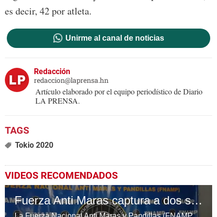
es decir, 42 por atleta.
Unirme al canal de noticias
Redacción
redaccion@laprensa.hn
Artículo elaborado por el equipo periodístico de Diario
LA PRENSA.
Tokio 2020
VIDEOS RECOMENDADOS
Fuerza Anti Maras captura a dos supuestos pandilleros
La Fuerza Nacional Anti Maras y Pandillas (FNAMP) capturó la tarde de este domingo a dos supuestos pandilleros en en el municipio de El Naranjito, Santa Bárbara, en el occidente de Honduras.