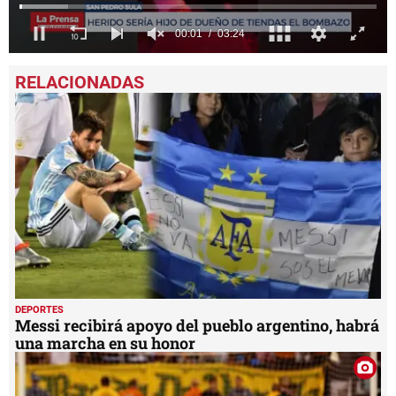
0
seconds
of
3
minutes,
24
seconds
DEPORTES
Messi recibirá apoyo del pueblo argentino, habrá
una marcha en su honor