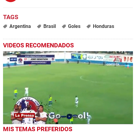
Argentina
Brasil
Goles
Honduras
VIDEOS RECOMENDADOS
0
MIS TEMAS PREFERIDOS
seconds
of