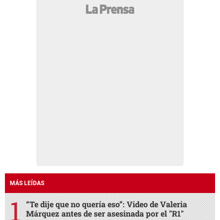
MÁS LEÍDAS
“Te dije que no quería eso”: Video de Valeria
Márquez antes de ser asesinada por el "R1"