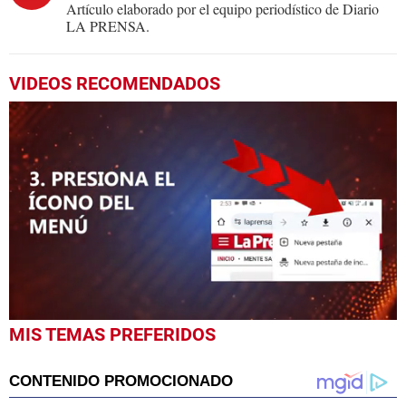
Artículo elaborado por el equipo periodístico de Diario
LA PRENSA.
VIDEOS RECOMENDADOS
0
MIS TEMAS PREFERIDOS
seconds
of
39
seconds