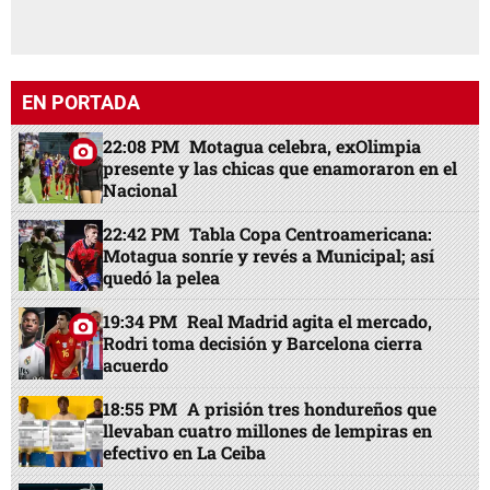
EN PORTADA
22:08 PM
Motagua celebra, exOlimpia
presente y las chicas que enamoraron en el
Nacional
22:42 PM
Tabla Copa Centroamericana:
Motagua sonríe y revés a Municipal; así
quedó la pelea
19:34 PM
Real Madrid agita el mercado,
Rodri toma decisión y Barcelona cierra
acuerdo
18:55 PM
A prisión tres hondureños que
llevaban cuatro millones de lempiras en
efectivo en La Ceiba