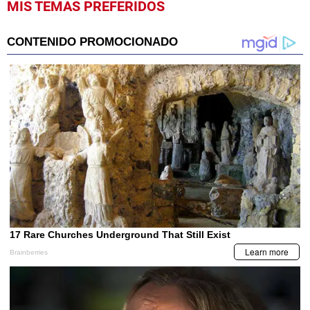
MIS TEMAS PREFERIDOS
seconds
of
1
minute,
40
seconds