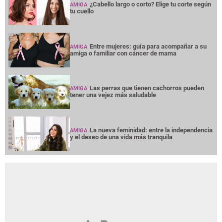
¿Cabello largo o corto? Elige tu corte según
AMIGA
tu cuello
Entre mujeres: guía para acompañar a su
AMIGA
amiga o familiar con cáncer de mama
Las perras que tienen cachorros pueden
AMIGA
tener una vejez más saludable
La nueva feminidad: entre la independencia
AMIGA
y el deseo de una vida más tranquila