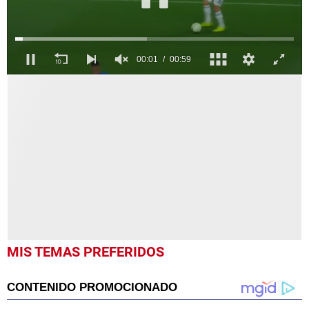
0
seconds
of
59
seconds
MIS TEMAS PREFERIDOS