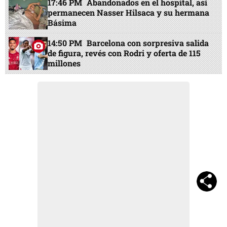
17:46 PM
Abandonados en el hospital, así
permanecen Nasser Hilsaca y su hermana
Básima
14:50 PM
Barcelona con sorpresiva salida
de figura, revés con Rodri y oferta de 115
millones