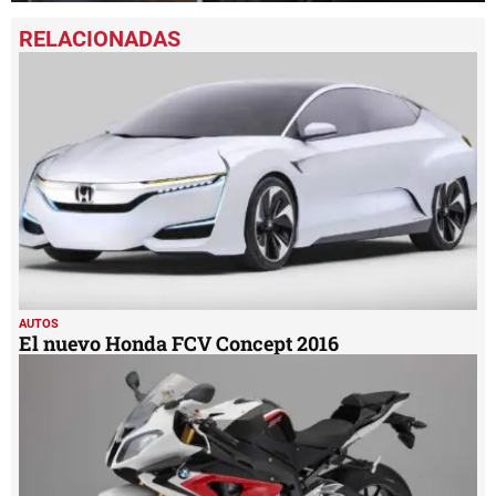
0
seconds
of
1
minute,
41
seconds
AUTOS
El nuevo Honda FCV Concept 2016