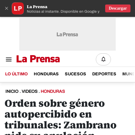
La Prensa
×
Descargar
Noticias al instante. Disponible en Google y IOS
LO ÚLTIMO
HONDURAS
SUCESOS
DEPORTES
MUN
INICIO
.
VIDEOS
.
HONDURAS
Orden sobre género
autopercibido en
tribunales: Zambrano