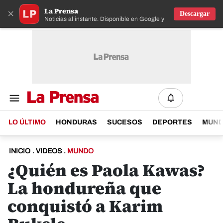
La Prensa
×
Descargar
Noticias al instante. Disponible en Google y IOS
LO ÚLTIMO
HONDURAS
SUCESOS
DEPORTES
MUN
INICIO
.
VIDEOS
.
MUNDO
¿Quién es Paola Kawas?
La hondureña que
conquistó a Karim