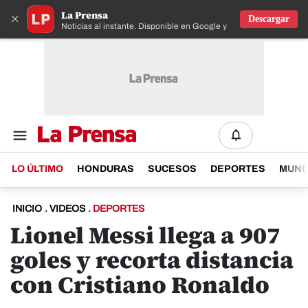
La Prensa
×
Descargar
Noticias al instante. Disponible en Google y IOS
LO ÚLTIMO
HONDURAS
SUCESOS
DEPORTES
MUN
INICIO
.
VIDEOS
.
DEPORTES
Lionel Messi llega a 907
goles y recorta distancia
con Cristiano Ronaldo