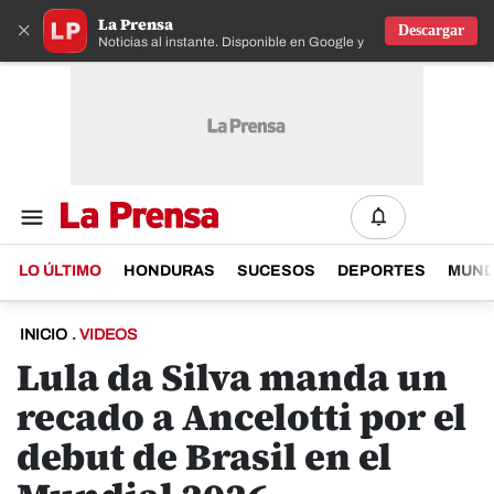
La Prensa
×
Descargar
Noticias al instante. Disponible en Google y IOS
LO ÚLTIMO
HONDURAS
SUCESOS
DEPORTES
MUN
INICIO
.
VIDEOS
Lula da Silva manda un
recado a Ancelotti por el
debut de Brasil en el