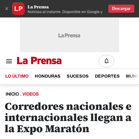
La Prensa
×
Descargar
Noticias al instante. Disponible en Google y IOS
LO ÚLTIMO
HONDURAS
SUCESOS
DEPORTES
MUN
INICIO
.
VIDEOS
Corredores nacionales e
internacionales llegan a
la Expo Maratón