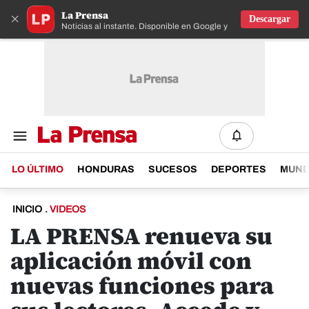
La Prensa
×
Descargar
Noticias al instante. Disponible en Google y IOS
LO ÚLTIMO
HONDURAS
SUCESOS
DEPORTES
MUN
INICIO
.
VIDEOS
LA PRENSA renueva su
aplicación móvil con
nuevas funciones para