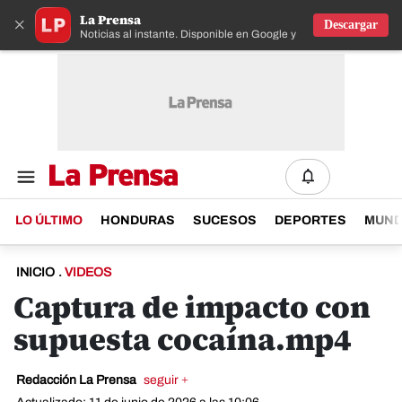
La Prensa
×
Descargar
Noticias al instante. Disponible en Google y IOS
LO ÚLTIMO
HONDURAS
SUCESOS
DEPORTES
MUN
INICIO
.
VIDEOS
Captura de impacto con
supuesta cocaína.mp4
Redacción La Prensa
seguir +