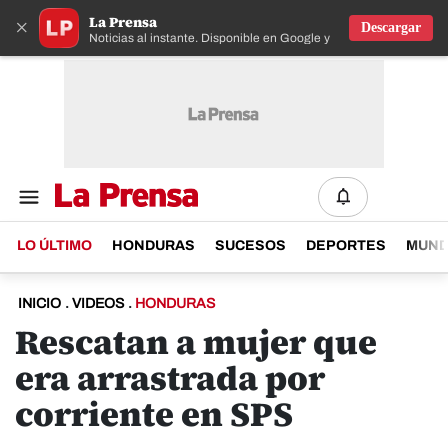
La Prensa
×
Descargar
Noticias al instante. Disponible en Google y IOS
LO ÚLTIMO
HONDURAS
SUCESOS
DEPORTES
MUN
INICIO
.
VIDEOS
.
HONDURAS
Rescatan a mujer que
era arrastrada por
corriente en SPS