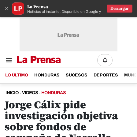
La Prensa
×
Descargar
Noticias al instante. Disponible en Google y IOS
LO ÚLTIMO
HONDURAS
SUCESOS
DEPORTES
MUN
INICIO
.
VIDEOS
.
HONDURAS
Jorge Cálix pide
investigación objetiva
sobre fondos de