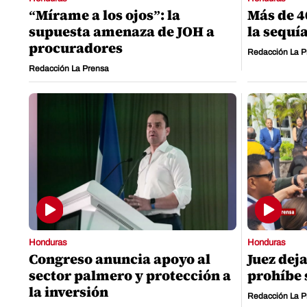
“Mírame a los ojos”: la
Más de 4
supuesta amenaza de JOH a
la sequía
procuradores
Redacción La P
Redacción La Prensa
Honduras
Honduras
Congreso anuncia apoyo al
Juez deja
sector palmero y protección a
prohíbe 
la inversión
Redacción La P