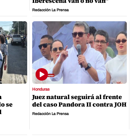
Iberescena van o no van"
Redacción La Prensa
Honduras
n
Juez natural seguirá al frente
o se
del caso Pandora II contra JOH
l
Redacción La Prensa