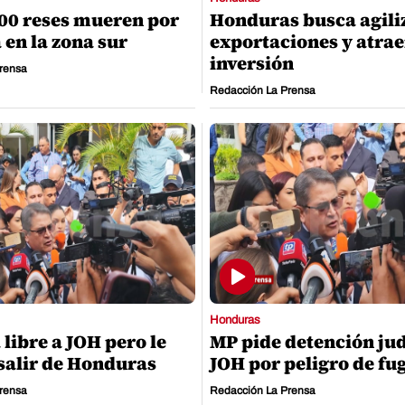
00 reses mueren por
Honduras busca agili
 en la zona sur
exportaciones y atra
inversión
rensa
Redacción La Prensa
Honduras
 libre a JOH pero le
MP pide detención jud
salir de Honduras
JOH por peligro de fu
rensa
Redacción La Prensa