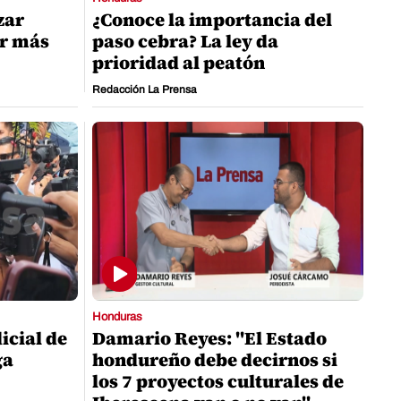
zar
¿Conoce la importancia del
er más
paso cebra? La ley da
prioridad al peatón
Redacción La Prensa
Honduras
icial de
Damario Reyes: "El Estado
ga
hondureño debe decirnos si
los 7 proyectos culturales de