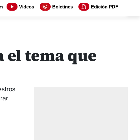
m
Videos
Boletines
Edición PDF
 el tema que
estros
orar