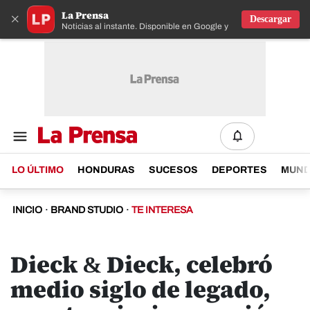
La Prensa
×
Descargar
Noticias al instante. Disponible en Google y IOS
LO ÚLTIMO
HONDURAS
SUCESOS
DEPORTES
MUN
INICIO
·
BRAND STUDIO
·
TE INTERESA
Dieck & Dieck, celebró
medio siglo de legado,