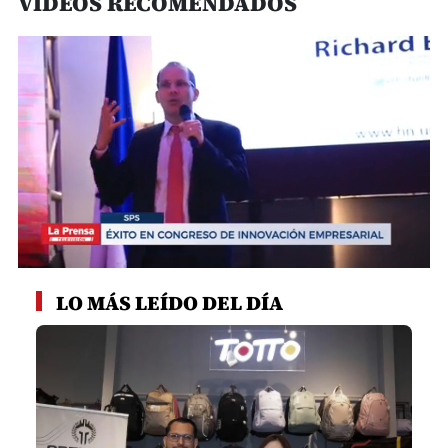
VIDEOS RECOMENDADOS
0
seconds
LO MÁS LEÍDO DEL DÍA
of
1
minute,
3
seconds