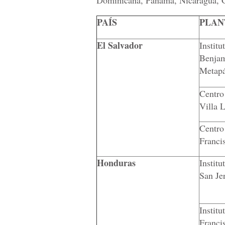
Dominicana, Panamá, Nicaragua, G
PAÍS
PLAN
El Salvador
Institu
Benjam
Metap
Centro
Villa 
Centro
Franci
Honduras
Instit
San Je
Instit
Franci