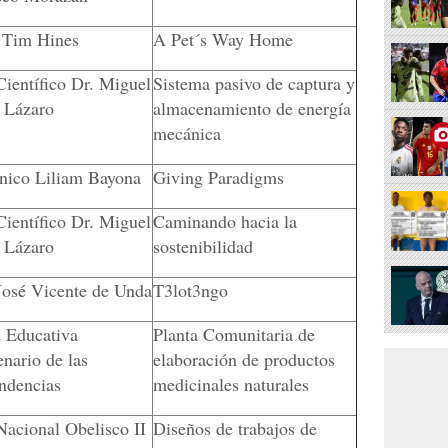
Tim Hines
A Pet´s Way Home
Científico Dr. Miguel
Sistema pasivo de captura y
 Lázaro
almacenamiento de energía
mecánica
cnico Liliam Bayona
Giving Paradigms
Científico Dr. Miguel
Caminando hacia la
 Lázaro
sostenibilidad
José Vicente de Unda
T3lot3ngo
 Educativa
Planta Comunitaria de
enario de las
elaboración de productos
ndencias
medicinales naturales
Nacional Obelisco II
Diseños de trabajos de