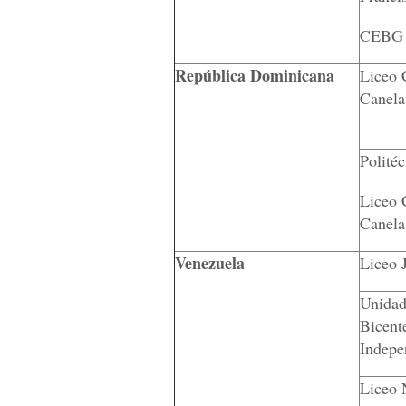
CEBG 
República Dominicana
Liceo 
Canela
Polité
Liceo 
Canela
Venezuela
Liceo 
Unidad
Bicent
Indepe
Liceo 