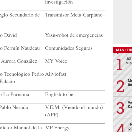
investigación
egio Secundario de
Transmisor Meta-Carpiano
to David
Yasu-robot de emergencias
uto Fermín Naudeau
Comunidades Seguras
MÁS LEÍ
JOH
 Aurora González
MY Voice
sup
uto Tecnológico Pedro
Aliviofast
Palácio
Mo
fi
o La Purísima
English to be
Vi
Pablo Neruda
V.E.M. (Viendo el mundo)
Ka
(APP)
¡T
íctor Manuel de la
MP Energy
pr