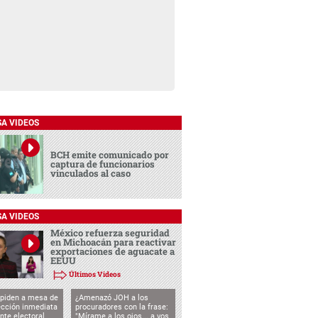
SA VIDEOS
BCH emite comunicado por
captura de funcionarios
vinculados al caso
SA VIDEOS
México refuerza seguridad
en Michoacán para reactivar
exportaciones de aguacate a
EEUU
Últimos Videos
 piden a mesa de
¿Amenazó JOH a los
ección inmediata
procuradores con la frase:
nte electoral
"Mírame a los ojos... a vos