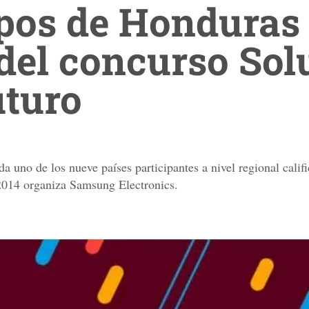
ipos de Honduras
l del concurso So
Futuro
a uno de los nueve países participantes a nivel regional cali
2014 organiza Samsung Electronics.