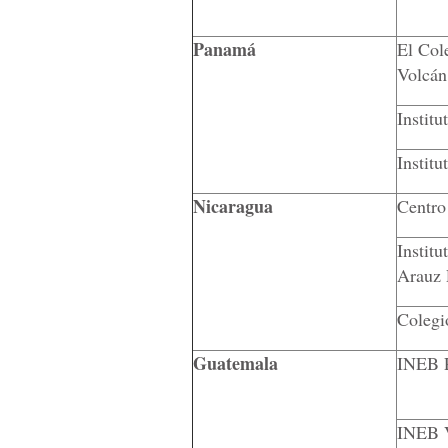
Panamá
El Col
Volcán
Institu
Instit
Nicaragua
Centro
Instit
Arauz 
Colegi
Guatemala
INEB 
INEB V