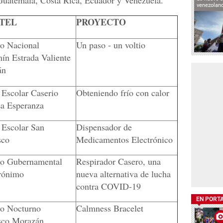
uatemala, Costa Rica, Ecuador y Venezuela.
venezolan
TEL
PROYECTO
to Nacional
Un paso - un voltio
ín Estrada Valiente
án
 Escolar Caserio
Obteniendo frío con calor
La Esperanza
 Escolar San
Dispensador de
sco
Medicamentos Electrónico
uto Gubernamental
Respirador Casero, una
rónimo
nueva alternativa de lucha
contra COVID-19
EN PORT
uto Nocturno
Calmness Bracelet
sco Morazán