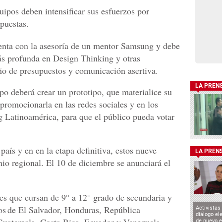
uipos deben intensificar sus esfuerzos por
opuestas.
uenta con la asesoría de un mentor Samsung y debe
ás profunda en Design Thinking y otras
ño de presupuestos y comunicación asertiva.
LA PREN
o deberá crear un prototipo, que materialice su
promocionarla en las redes sociales y en los
g Latinoamérica, para que el público pueda votar
 país y en en la etapa definitiva, estos nueve
LA PREN
emio regional. El 10 de diciembre se anunciará el
tes que cursan de 9° a 12° grado de secundaria y
os de El Salvador, Honduras, República
Activistas
diálogo el
de nuevo e