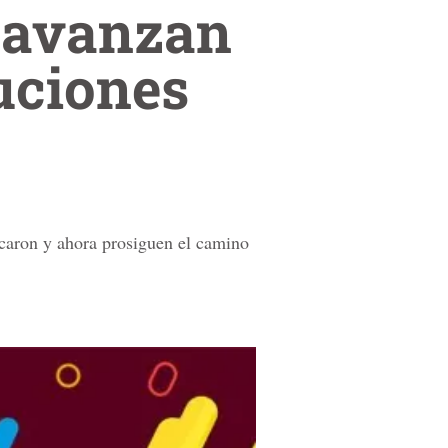
 avanzan
luciones
ficaron y ahora prosiguen el camino