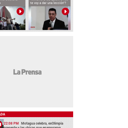
o
te voy a dar una lección"?
ADA
22:08 PM
Motagua celebra, exOlimpia
presente y las chicas que enamoraron