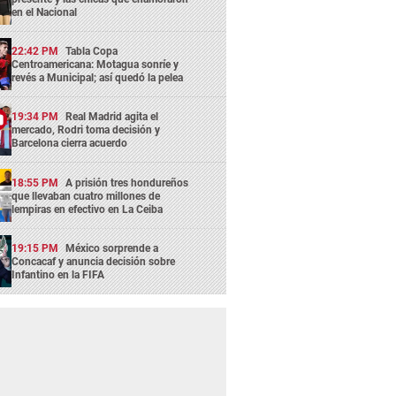
en el Nacional
22:42 PM
Tabla Copa
Centroamericana: Motagua sonríe y
revés a Municipal; así quedó la pelea
19:34 PM
Real Madrid agita el
mercado, Rodri toma decisión y
Barcelona cierra acuerdo
18:55 PM
A prisión tres hondureños
que llevaban cuatro millones de
lempiras en efectivo en La Ceiba
19:15 PM
México sorprende a
Concacaf y anuncia decisión sobre
Infantino en la FIFA