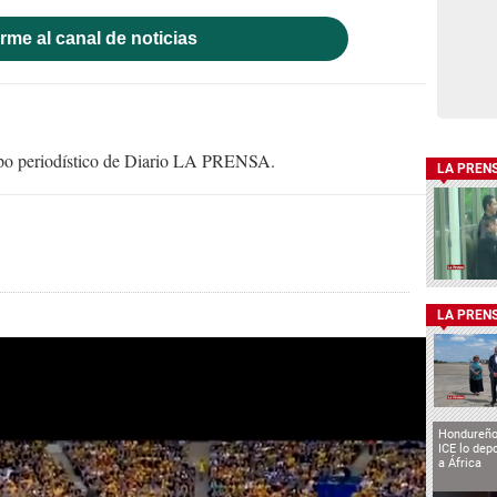
rme al canal de noticias
uipo periodístico de Diario LA PRENSA.
LA PREN
LA PREN
Hondureño
ICE lo depo
a África