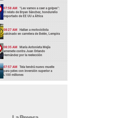
07:58 AM
“Les vamos a caer a golpes”:
El relato de Bryan Sánchez, hondureño
deportado de EE UU a África
08:27 AM
Hallan a motociclista
calcinado en carretera de Belén, Lempira
08:35 AM
María Antonieta Mejía
arremete contra Juan Orlando
Hernández por la reelección
07:57 AM
Tela tendrá nuevo muelle
para yates con inversión superior a
L100 millones