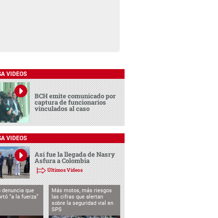
SA VIDEOS
BCH emite comunicado por
captura de funcionarios
vinculados al caso
SA VIDEOS
Así fue la llegada de Nasry
Asfura a Colombia
Últimos Videos
 denuncia que
Más motos, más riesgos
rtó “a la fuerza”
las cifras que alertan
sobre la seguridad vial en
SPS