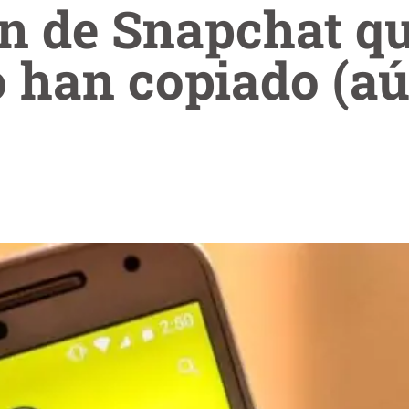
n de Snapchat q
o han copiado (a