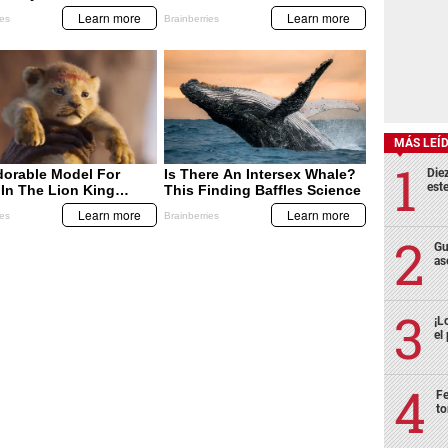
MÁS LEÍ
Die
est
Gu
as
¡L
el
Fe
to