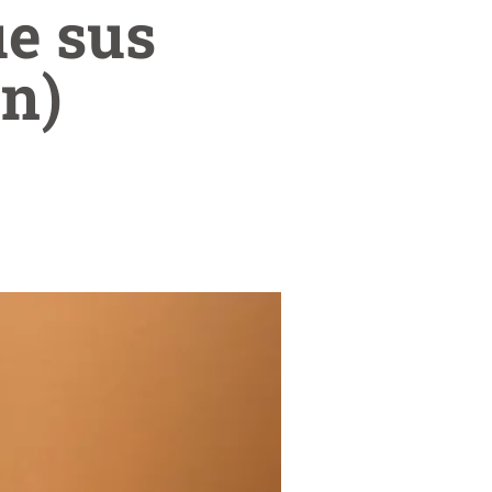
ue sus
ún)