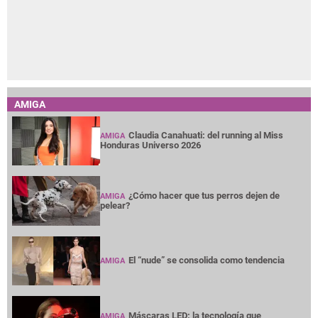
AMIGA
Claudia Canahuati: del running al Miss
AMIGA
Honduras Universo 2026
¿Cómo hacer que tus perros dejen de
AMIGA
pelear?
El “nude” se consolida como tendencia
AMIGA
Máscaras LED: la tecnología que
AMIGA