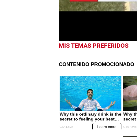
1
minute,
25
seconds
Volume
0%
MIS TEMAS PREFERIDOS