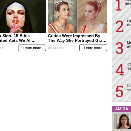
her
Fa
en
Mu
At
Co
Ba
El
an
AMIGA