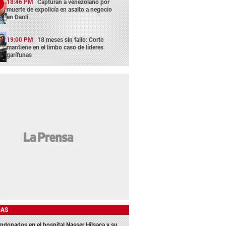
18:46 PM
Capturan a venezolano por
muerte de expolicía en asalto a negocio
en Danlí
19:00 PM
18 meses sin fallo: Corte
mantiene en el limbo caso de líderes
garífunas
DAS
ndonados en el hospital Nasser Hilsaca y su