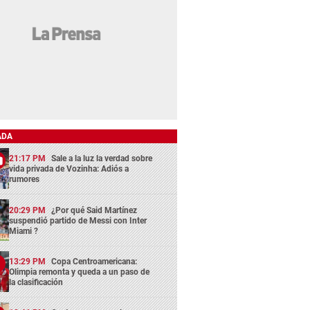
ADA
21:17 PM
Sale a la luz la verdad sobre
vida privada de Vozinha: Adiós a
rumores
20:29 PM
¿Por qué Said Martínez
suspendió partido de Messi con Inter
Miami ?
13:29 PM
Copa Centroamericana:
Olimpia remonta y queda a un paso de
la clasificación