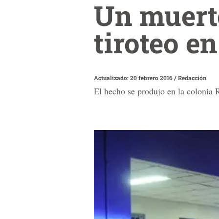
Un muerto
tiroteo e
Actualizado: 20 febrero 2016
/
Redacción
El hecho se produjo en la colonia R