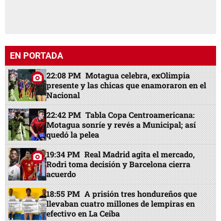
EN PORTADA
22:08 PM
Motagua celebra, exOlimpia
presente y las chicas que enamoraron en el
Nacional
22:42 PM
Tabla Copa Centroamericana:
Motagua sonríe y revés a Municipal; así
quedó la pelea
19:34 PM
Real Madrid agita el mercado,
Rodri toma decisión y Barcelona cierra
acuerdo
18:55 PM
A prisión tres hondureños que
llevaban cuatro millones de lempiras en
efectivo en La Ceiba