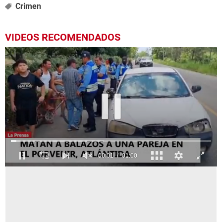
Crimen
VIDEOS RECOMENDADOS
0
seconds
of
1
minute,
0