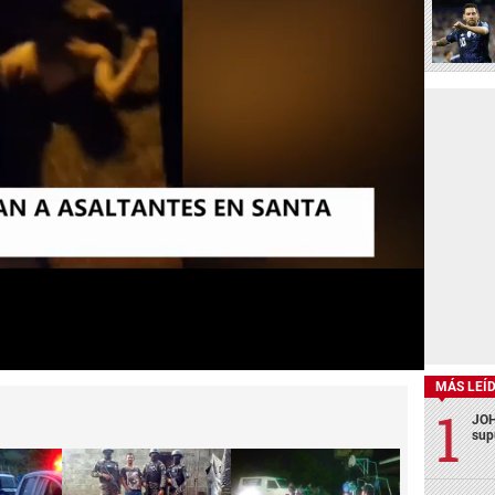
MÁS LEÍ
JOH
sup