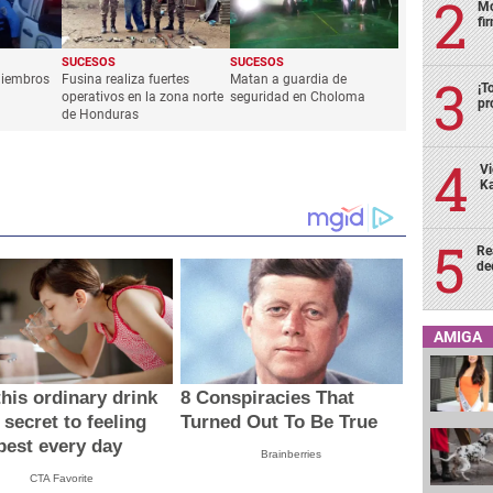
Mo
fi
SUCESOS
SUCESOS
miembros
Fusina realiza fuertes
Matan a guardia de
¡T
operativos en la zona norte
seguridad en Choloma
pr
de Honduras
Vi
Ka
Re
de
AMIGA
his ordinary drink
8 Conspiracies That
 secret to feeling
Turned Out To Be True
best every day
Brainberries
CTA Favorite