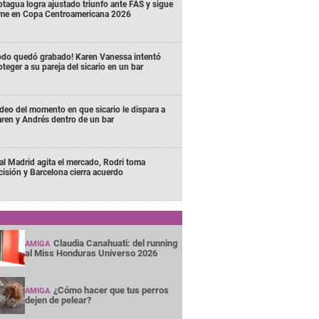
tagua logra ajustado triunfo ante FAS y sigue
rme en Copa Centroamericana 2026
odo quedó grabado! Karen Vanessa intentó
oteger a su pareja del sicario en un bar
deo del momento en que sicario le dispara a
ren y Andrés dentro de un bar
al Madrid agita el mercado, Rodri toma
cisión y Barcelona cierra acuerdo
Claudia Canahuati: del running
AMIGA
al Miss Honduras Universo 2026
¿Cómo hacer que tus perros
AMIGA
dejen de pelear?