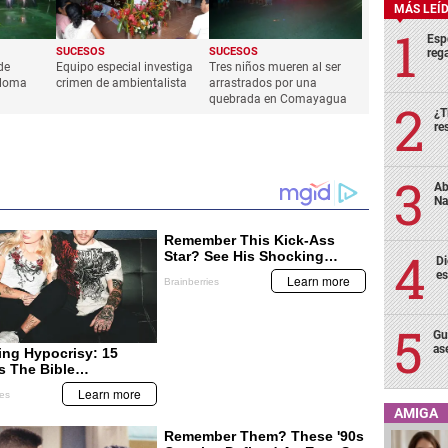
MÁS LEÍ
Esp
SUCESOS
SUCESOS
rega
de
Equipo especial investiga
Tres niños mueren al ser
oloma
crimen de ambientalista
arrastrados por una
quebrada en Comayagua
¿T
re
Ab
Na
Di
es
Gu
as
AMIGA