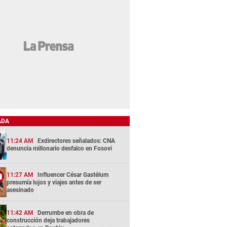
ADA
11:24 AM
Exdirectores señalados: CNA
denuncia millonario desfalco en Fosovi
11:27 AM
Influencer César Gastélum
presumía lujos y viajes antes de ser
asesinado
11:42 AM
Derrumbe en obra de
construcción deja trabajadores