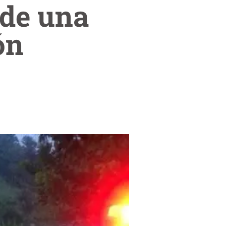
 de una
ón