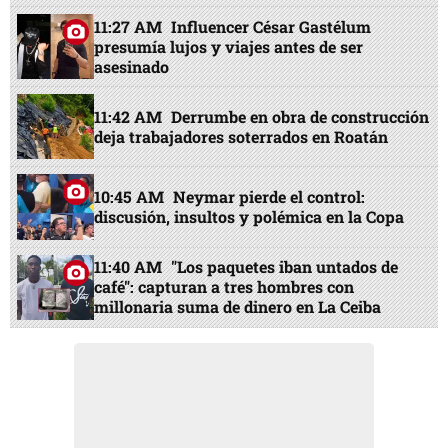
11:27 AM
Influencer César Gastélum
presumía lujos y viajes antes de ser
asesinado
11:42 AM
Derrumbe en obra de construcción
deja trabajadores soterrados en Roatán
10:45 AM
Neymar pierde el control:
discusión, insultos y polémica en la Copa
11:40 AM
"Los paquetes iban untados de
café": capturan a tres hombres con
millonaria suma de dinero en La Ceiba