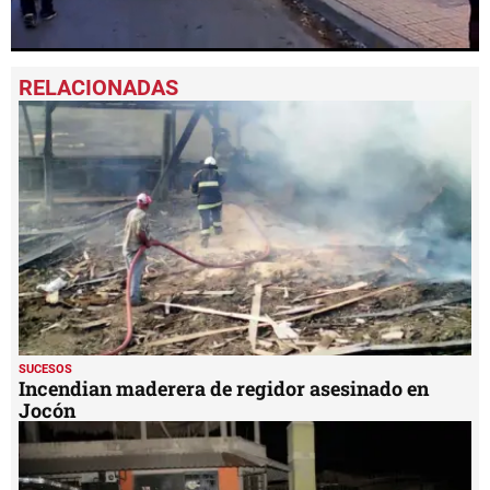
0
seconds
of
50
seconds
SUCESOS
Incendian maderera de regidor asesinado en
Jocón