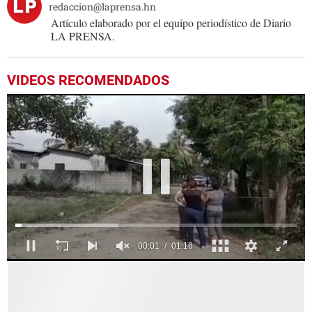
redaccion@laprensa.hn
Artículo elaborado por el equipo periodístico de Diario
LA PRENSA.
VIDEOS RECOMENDADOS
0
seconds
of
1
minute,