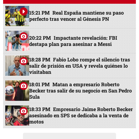
15:21 PM
Real España mantiene su paso
perfecto tras vencer al Génesis PN
20:22 PM
Impactante revelación: FBI
destapa plan para asesinar a Messi
18:28 PM
Fabio Lobo rompe el silencio tras
salir de prisión en USA y revela quiénes lo
visitaban
18:01 PM
Matan a empresario Roberto
Becker tras salir de su negocio en San Pedro
Sula
18:33 PM
Empresario Jaime Roberto Becker
asesinado en SPS se dedicaba a la venta de
motos