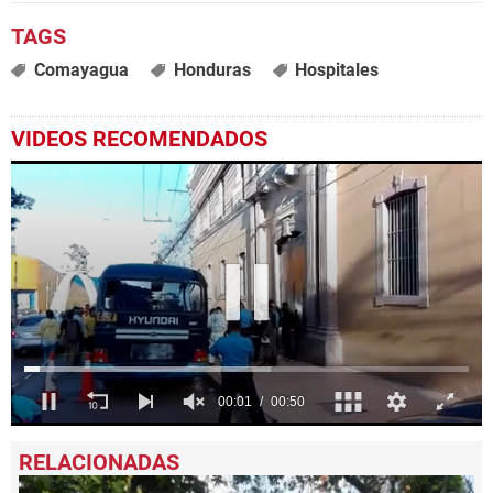
Comayagua
Honduras
Hospitales
VIDEOS RECOMENDADOS
0
seconds
of
50